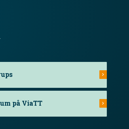
.
rups
rum på ViaTT