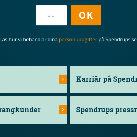
Läs hur vi behandlar dina
personuppgifter
på Spendrups.se
Karriär på Spend
urangkunder
Spendrups press