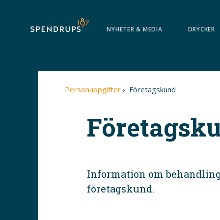
Spendrups Bryggeri AB
NYHETER & MEDIA
DRYCKER
Personuppgifter
Företagskund
Företagsk
Information om behandling
företagskund.