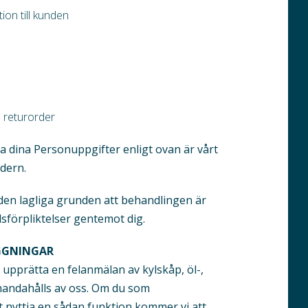
on till kunden
 returorder
a dina Personuppgifter enligt ovan är vårt
rdern.
den lagliga grunden att behandlingen är
lsförpliktelser gentemot dig.
GGNINGAR
pprätta en felanmälan av kylskåp, öl-,
lhandahålls av oss. Om du som
t nyttja en sådan funktion kommer vi att