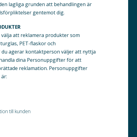
den lagliga grunden att behandlingen är
lsförpliktelser gentemot dig.
ODUKTER
välja att reklamera produkter som
eturglas, PET-flaskor och
du agerar kontaktperson väljer att nyttja
andla dina Person­uppgifter för att
prättade reklamation. Personuppgifter
är:
on till kunden