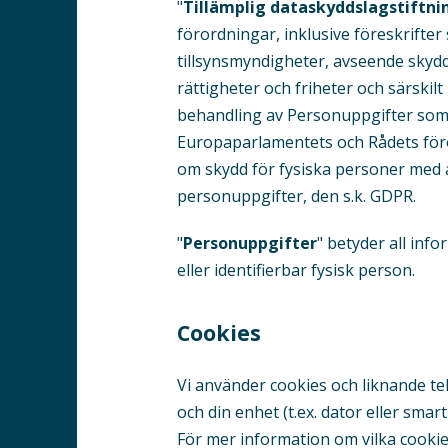
"
Tillämplig dataskyddslag­stiftni
förord­ningar, inklusive föreskrift
tillsynsmyndigheter, avseende skyd
rättigheter och friheter och särskilt
behandling av Personuppgifter som ä
Europaparlamentets och Rådets föro
om skydd för fysiska personer med
personuppgifter, den s.k. GDPR.
"
Personuppgifter
" betyder all info
eller identifierbar fysisk person.
Cookies
Vi använder cookies och liknande te
och din enhet (t.ex. dator eller sm
För mer information om vilka cookie