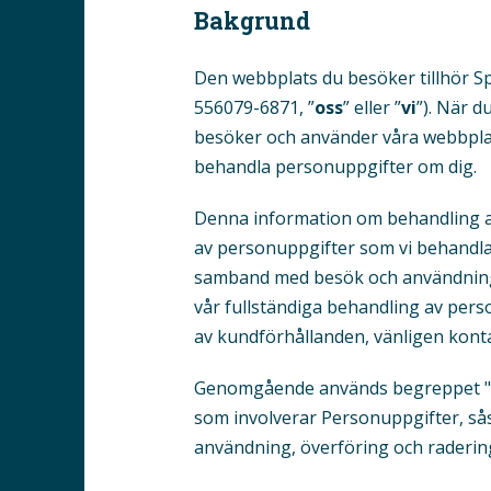
Bakgrund
Den webbplats du besöker tillhör S
556079-6871, ”
oss
” eller ”
vi
”). När 
besöker och använder våra webb­pla
behandla personuppgifter om dig.
Denna information om behandling a
av person­uppgifter som vi behandla
samband med besök och användning 
vår fullständiga behandling av pers
av kundförhållanden, vänligen kont
Genomgående används begreppet "
som involverar Personuppgifter, såso
användning, överföring och raderin