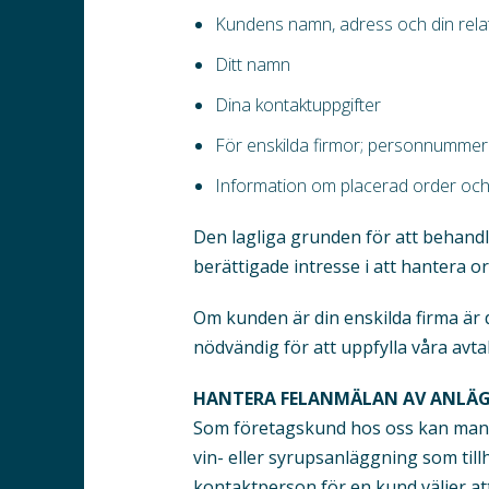
Kundens namn, adress och din relati
Ditt namn
Dina kontaktuppgifter
För enskilda firmor; personnummer
Information om placerad order och
Den lagliga grunden för att behandl
berättigade intresse i att hantera o
Om kunden är din enskilda firma är 
nödvändig för att uppfylla våra avta
HANTERA FELANMÄLAN AV ANLÄ
Som företagskund hos oss kan man u
vin- eller syrupsanläggning som til
kontaktperson för en kund väljer at