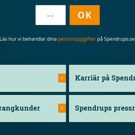
Läs hur vi behandlar dina
personuppgifter
på Spendrups.se
Karriär på Spend
urangkunder
Spendrups press