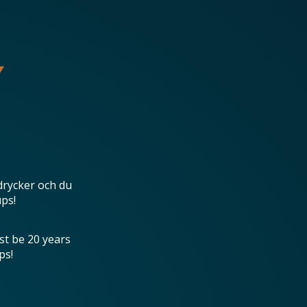
drycker och du
ups!
st be 20 years
ps!