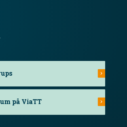
.
rups
rum på ViaTT