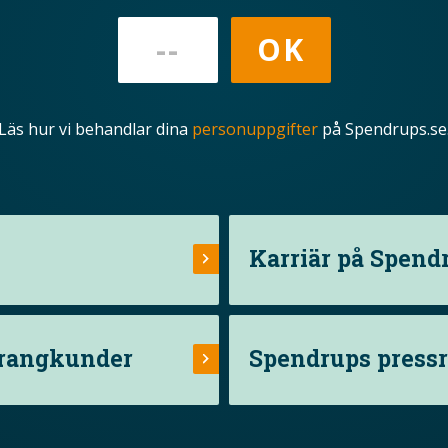
Läs hur vi behandlar dina
personuppgifter
på Spendrups.se
Karriär på Spend
urangkunder
Spendrups press