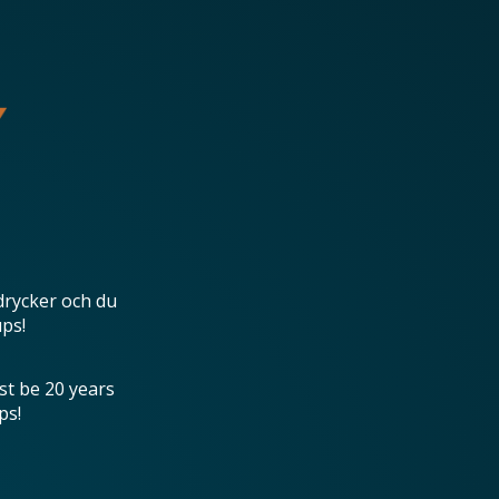
drycker och du
ups!
st be 20 years
ps!