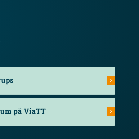
.
rups
rum på ViaTT