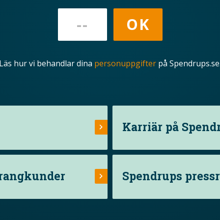
Läs hur vi behandlar dina
personuppgifter
på Spendrups.se
Karriär på Spend
urangkunder
Spendrups press