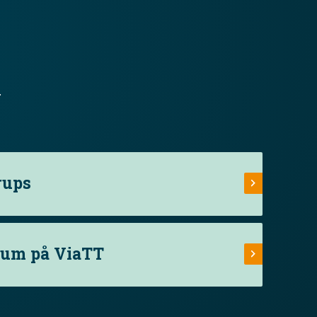
.
rups
rum på ViaTT