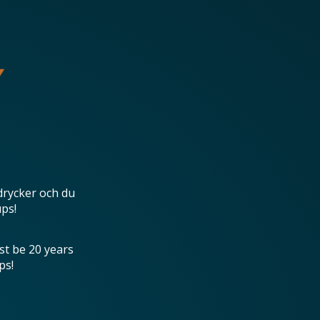
drycker och du
ups!
st be 20 years
ps!