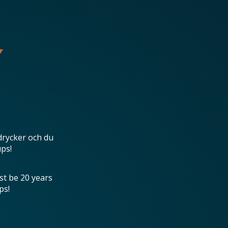
drycker och du
ups!
st be 20 years
ps!