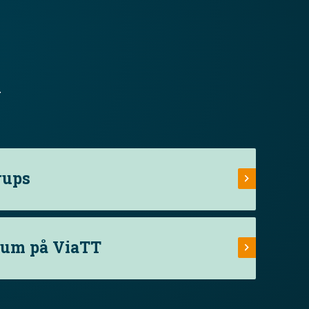
.
rups
rum på ViaTT