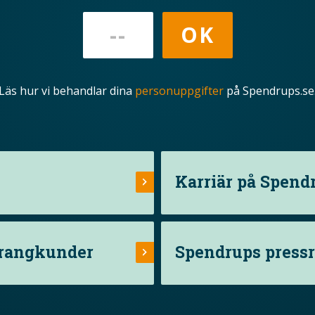
Läs hur vi behandlar dina
personuppgifter
på Spendrups.se
Karriär på Spend
urangkunder
Spendrups press