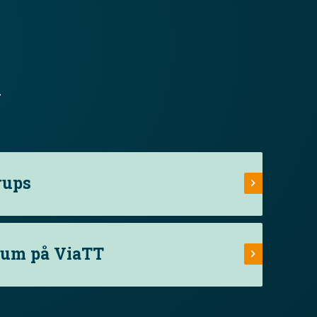
.
rups
rum på ViaTT