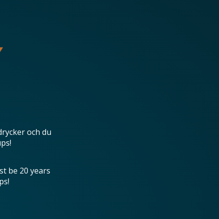
drycker och du
ups!
st be 20 years
ps!