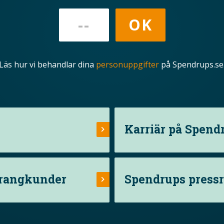
Läs hur vi behandlar dina
personuppgifter
på Spendrups.se
Karriär på Spend
urangkunder
Spendrups press