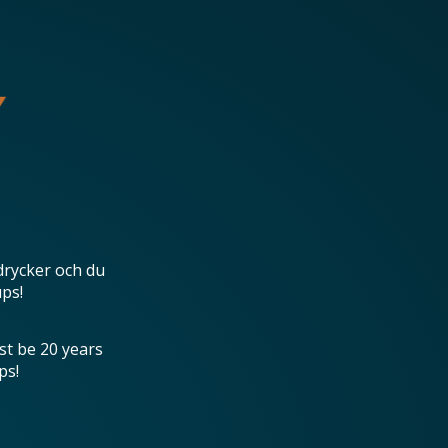
drycker och du
ups!
st be 20 years
ps!