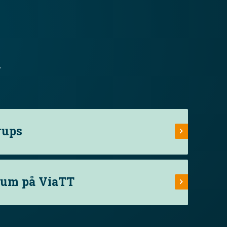
.
rups
rum på ViaTT