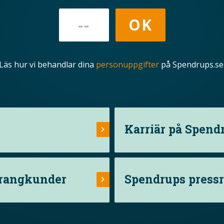
Läs hur vi behandlar dina
personuppgifter
på Spendrups.se
Karriär på Spend
urangkunder
Spendrups press