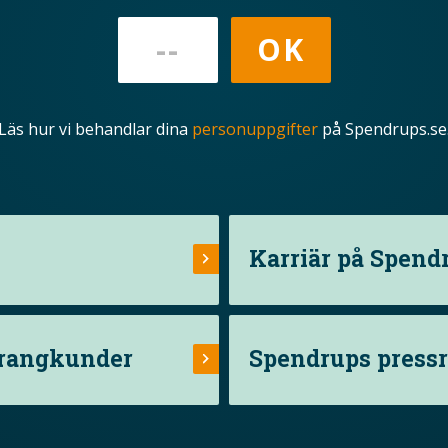
Läs hur vi behandlar dina
personuppgifter
på Spendrups.se
Karriär på Spend
urangkunder
Spendrups press