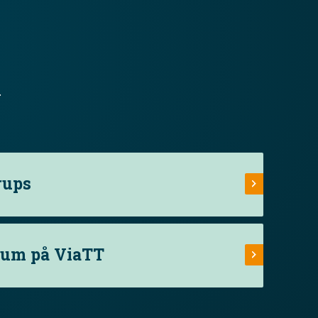
.
rups
rum på ViaTT