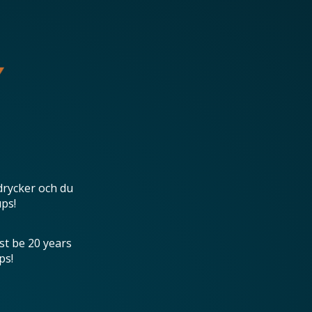
drycker och du
ups!
st be 20 years
ps!